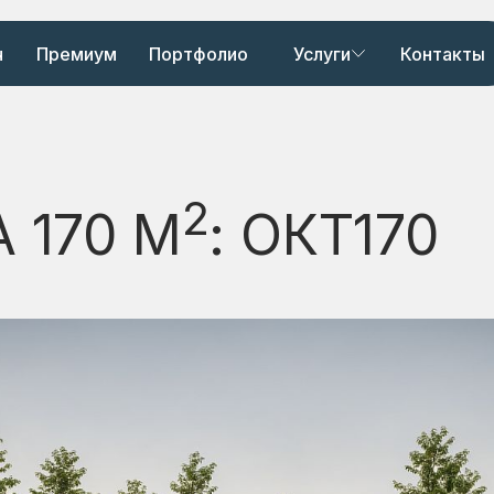
ч
Премиум
Портфолио
Услуги
Контакты
2
 170 М
: ОКТ170