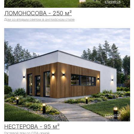
строится
→
НЕСТЕРОВА - 95 м²
Гостевой дом со СПА-зоной
СКАЧАТЬ КАТАЛОГ ПРОЕКТОВ
ОТЛИЧИТЕЛЬНЫЙ ЗНАК
Ровные, аккуратные швы, чистая кладка –
результат опыта, трехуровневого контроля на
каждом этапе и соблюдения современных
технологий, строительных правил и ГОСТов.
Особое внимание уделяется культуре
производства: чистота и порядок
поддерживаются на всех этапах строительства.