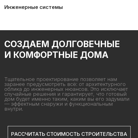
С нами просто
Мы всегда на связи в удобном для вас формате
— в чате или по телефону. Вам не придется
разбираться в сложных СНиПах и
профессиональном сленге: мы переводим
строительные термины на человеческий язык. С
первого дня и до передачи ключей ваш проект
ведет персональный менеджер, который знает
все детали и оперативно отвечает на любые
вопросы
Прозрачность и открытость
Стройка без лишних нервов начинается с
ясности: сколько это стоит и что получится в
финале. Каждый узел дома проходит проверку, а
любые нюансы решаются открыто. Личный визит
на объект легко заменяется подробным
видеоотчетом в телефоне. Это формат, где
технические сложности — забота
профессионалов, а ваша задача — наблюдать за
тем, как растет дом.
Полный цикл реализации
Реализация проекта «под ключ» — от
архитектурного решения до предчистовой
отделки комнат. Работа в рамках одной компании
объединяет штатных архитекторов и
строительные бригады, что исключает ошибки
при переносе чертежей с бумаги на объект. Весь