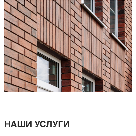
Проектирование
Устройство фундаментов
Строительство
Инженерные системы
СОЗДАЕМ ДОЛГОВЕЧНЫЕ
И КОМФОРТНЫЕ ДОМА
Тщательное проектирование позволяет нам
заранее предусмотреть всё: от архитектурного
облика до инженерных нюансов. Это исключает
случайные решения и гарантирует, что готовый
дом будет именно таким, каким вы его задумали
— эффектным снаружи и функциональным
внутри.
РАССЧИТАТЬ СТОИМОСТЬ СТРОИТЕЛЬСТВА