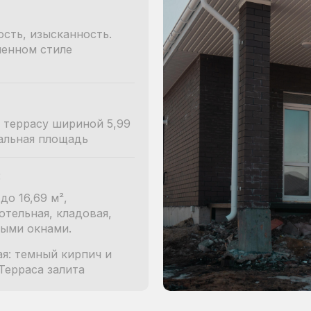
ость, изысканность.
енном стиле
 террасу шириной 5,99
альная площадь
:
до 16,69 м²,
тельная, кладовая,
ными окнами.
я: темный кирпич и
Терраса залита