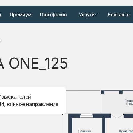
ч
Премиум
Портфолио
Услуги
Контакты
5
 ONE_125
 Изыскателей
М4, южное направление